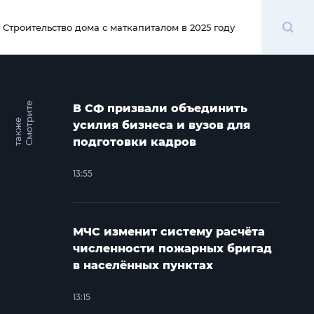
Поиск
Строительство дома с маткапиталом в 2025 году
00:00
С
м
о
т
и
т
е
т
а
к
ж
В СФ призвали объединить
р
е
усилия бизнеса и вузов для
подготовки кадров
13:55
МЧС изменит систему расчёта
численности пожарных бригад
в населённых пунктах
13:15