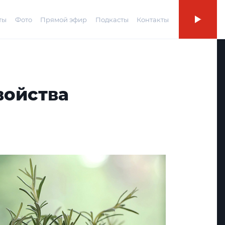
ты
Фото
Прямой эфир
Подкасты
Контакты
войства