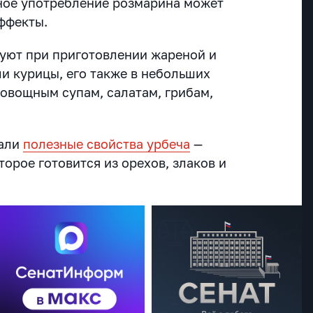
ное употребление розмарина может
ффекты.
зуют при приготовлении жареной и
и курицы, его также в небольших
 овощным супам, салатам, грибам,
вали
полезные свойства урбеча
—
торое готовится из орехов, злаков и