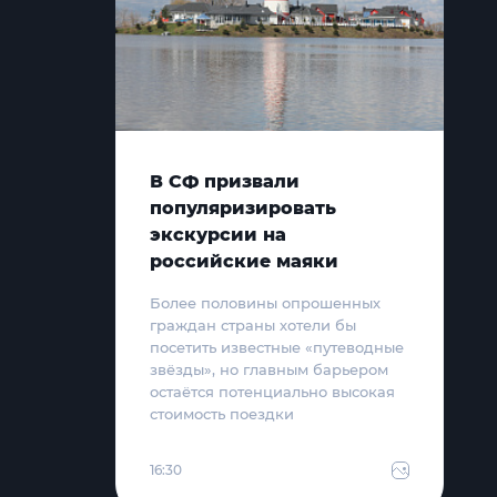
В СФ призвали
популяризировать
экскурсии на
российские маяки
Более половины опрошенных
граждан страны хотели бы
посетить известные «путеводные
звёзды», но главным барьером
остаётся потенциально высокая
стоимость поездки
16:30