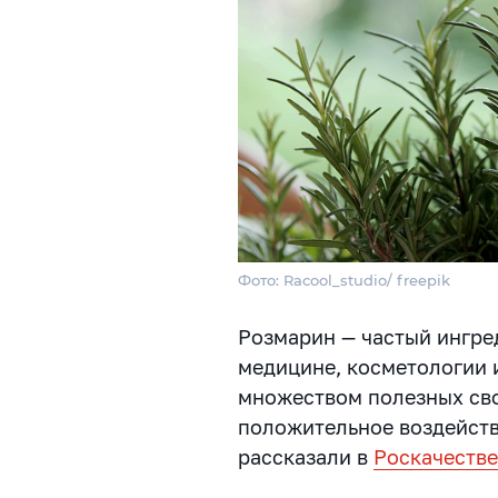
Фото: Racool_studio/ freepik
Розмарин — частый ингре
медицине, косметологии 
множеством полезных сво
положительное воздейств
рассказали в
Роскачеств