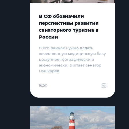
В СФ обозначили
перспективы развития
санаторного туризма в
России
В его рамках нужно делать
качественную медицинскую базу
доступнее географически и
экономически, считает сенатор
Пушкарёв
16:50