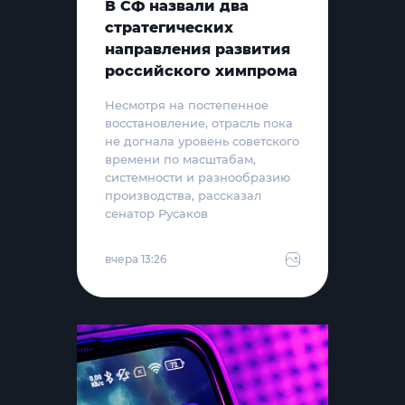
В СФ назвали два
стратегических
направления развития
российского химпрома
Несмотря на постепенное
восстановление, отрасль пока
не догнала уровень советского
времени по масштабам,
системности и разнообразию
производства, рассказал
сенатор Русаков
вчера 13:26