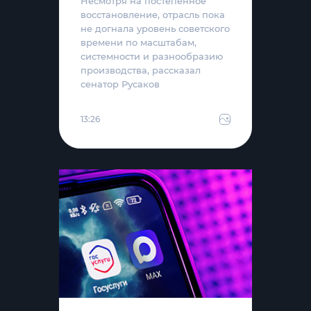
Несмотря на постепенное
восстановление, отрасль пока
не догнала уровень советского
времени по масштабам,
системности и разнообразию
производства, рассказал
сенатор Русаков
13:26