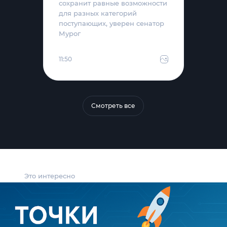
сохранит равные возможности
для разных категорий
поступающих, уверен сенатор
Мурог
11:50
Смотреть все
Это интересно