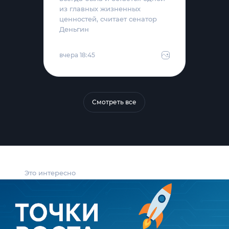
из главных жизненных
ценностей, считает сенатор
Деньгин
вчера 18:45
Смотреть все
Это интересно