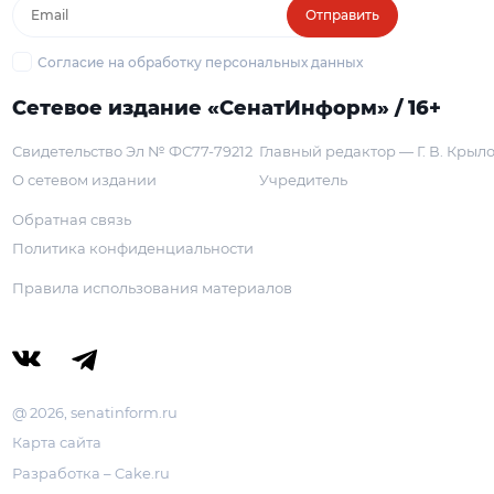
Отправить
Согласие на обработку персональных данных
Сетевое издание «СенатИнформ» / 16+
Свидетельство Эл № ФС77-79212
Главный редактор — Г. В. Крыл
О сетевом издании
Учредитель
Обратная связь
Политика конфиденциальности
Правила использования материалов
@ 2026, senatinform.ru
Карта сайта
Разработка – Cake.ru