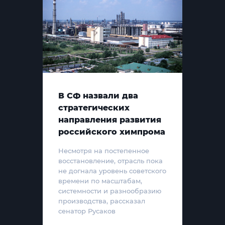
В СФ назвали два
стратегических
направления развития
российского химпрома
Несмотря на постепенное
восстановление, отрасль пока
не догнала уровень советского
времени по масштабам,
системности и разнообразию
производства, рассказал
сенатор Русаков