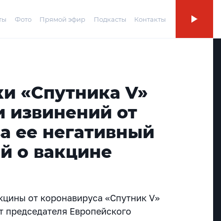
ты
Фото
Прямой эфир
Подкасты
Контакты
ки «Спутника V»
и извинений от
а ее негативный
й о вакцине
кцины от коронавируса «Спутник V»
т председателя Европейского