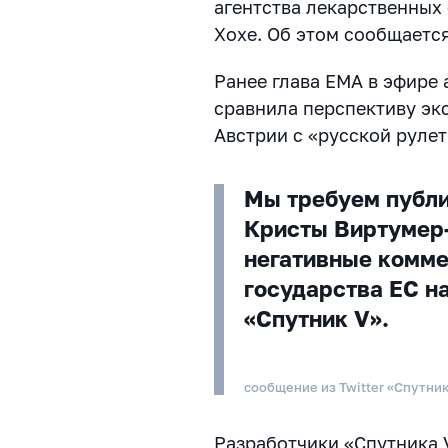
агентства лекарственных
Хохе. Об этом сообщаетс
Ранее глава ЕМА в эфире
сравнила перспективу эк
Австрии с «русской рулет
Мы требуем публи
Кристы Виртумер-
негативные комме
государства ЕС н
«Спутник V».
сообщение из Twitter «Спутни
Разработчики «Спутника 