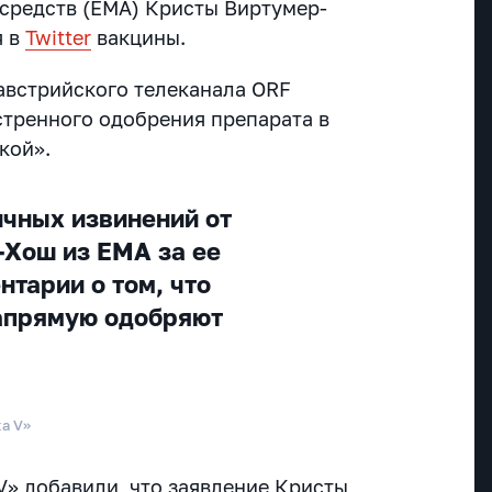
 средств (EMA) Кристы Виртумер-
я в
Twitter
вакцины.
 австрийского телеканала ORF
стренного одобрения препарата в
кой».
чных извинений от
Хош из EMA за ее
нтарии о том, что
апрямую одобряют
ка V»
V» добавили, что заявление Кристы