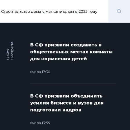
Поиск
Строительство дома с маткапиталом в 2025 году
00:00
С
м
о
т
и
т
е
т
а
к
ж
В СФ призвали создавать в
р
е
общественных местах комнаты
для кормления детей
вчера 17:30
В СФ призвали объединить
усилия бизнеса и вузов для
подготовки кадров
вчера 13:55