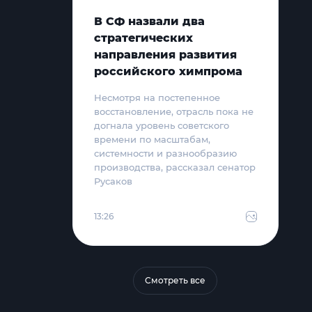
В СФ назвали два
стратегических
направления развития
российского химпрома
Несмотря на постепенное
восстановление, отрасль пока не
догнала уровень советского
времени по масштабам,
системности и разнообразию
производства, рассказал сенатор
Русаков
13:26
Смотреть все