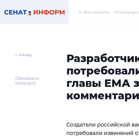
Все новости
Спецпроек
Разработчи
← Назад
потребовал
Обновлено
главы ЕМА з
09.03.2021
комментари
Создатели российской ва
потребовали извинений о