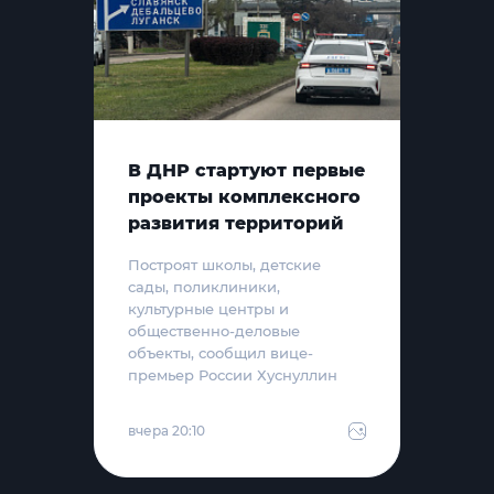
В ДНР стартуют первые
проекты комплексного
развития территорий
Построят школы, детские
сады, поликлиники,
культурные центры и
общественно-деловые
объекты, сообщил вице-
премьер России Хуснуллин
вчера 20:10