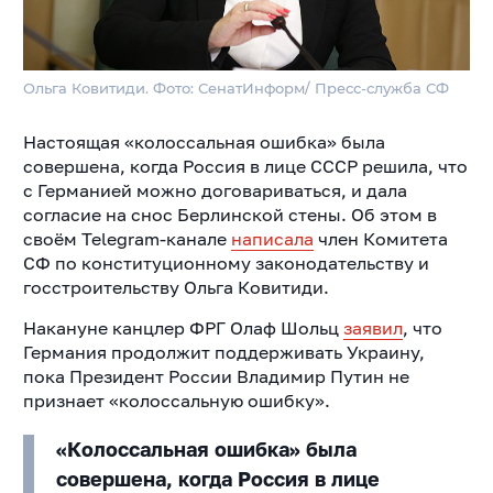
Ольга Ковитиди. Фото: СенатИнформ/ Пресс-служба СФ
Настоящая «колоссальная ошибка» была
совершена, когда Россия в лице СССР решила, что
с Германией можно договариваться, и дала
согласие на снос Берлинской стены. Об этом в
своём Telegram-канале
написала
член Комитета
СФ по конституционному законодательству и
госстроительству Ольга Ковитиди.
Накануне канцлер ФРГ Олаф Шольц
заявил
, что
Германия продолжит поддерживать Украину,
пока Президент России Владимир Путин не
признает «колоссальную ошибку».
«Колоссальная ошибка» была
совершена, когда Россия в лице