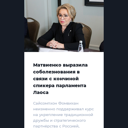
Матвиенко выразила
соболезнования в
связи с кончиной
спикера парламента
Лаоса
Сайсомпхон Фомвихан
неизменно поддерживал курс
на укрепление традиционной
дружбы и стратегического
партнёрства с Россией,