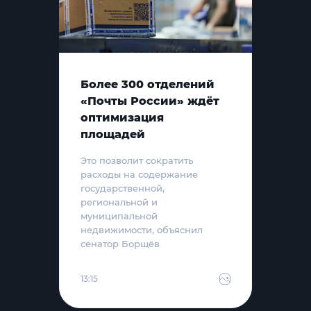
Более 300 отделений
«Почты России» ждёт
оптимизация
площадей
Это позволит сократить
расходы на содержание
государственной,
региональной и
муниципальной
недвижимости, объяснил
сенатор Борщёв
13:15