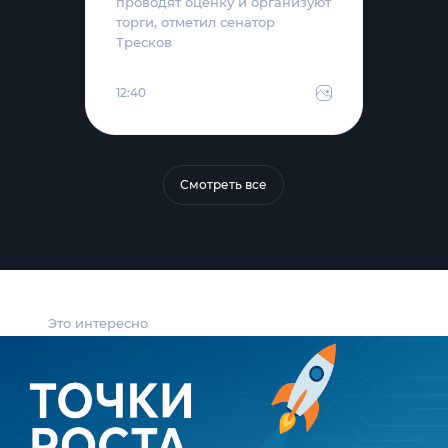
проводят оценку и организуют
торги, отметил сенатор
Тресков
12:40
Смотреть все
Это интересно