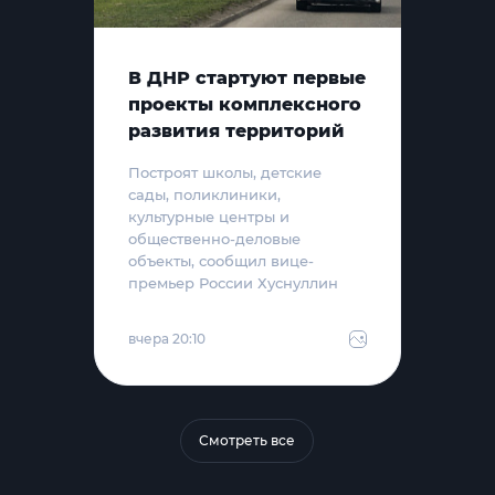
В ДНР стартуют первые
проекты комплексного
развития территорий
Построят школы, детские
сады, поликлиники,
культурные центры и
общественно-деловые
объекты, сообщил вице-
премьер России Хуснуллин
вчера 20:10
Смотреть все