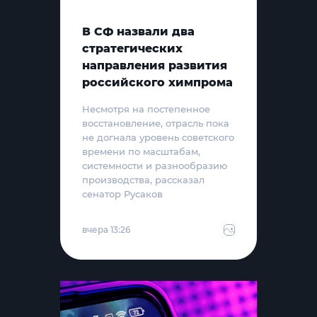
В СФ назвали два
стратегических
направления развития
российского химпрома
Несмотря на постепенное
восстановление, отрасль пока
не догнала уровень советского
времени по масштабам,
системности и разнообразию
производства, рассказал
сенатор Русаков
вчера 13:26