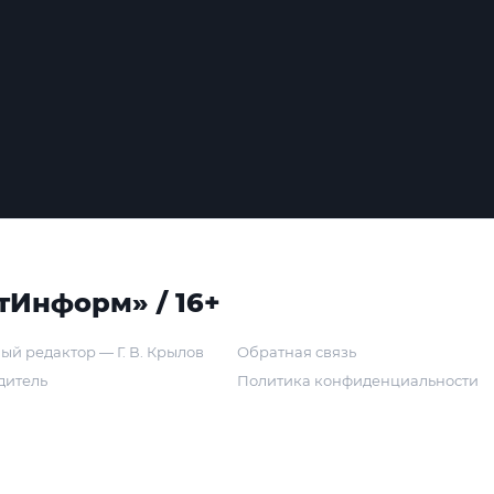
тИнформ» / 16+
ый редактор — Г. В. Крылов
Обратная связь
дитель
Политика конфиденциальности