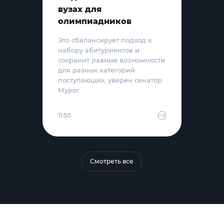
вузах для
олимпиадников
Это сбалансирует подход к
набору абитуриентов и
сохранит равные возможности
для разных категорий
поступающих, уверен сенатор
Мурог
11:50
Смотреть все