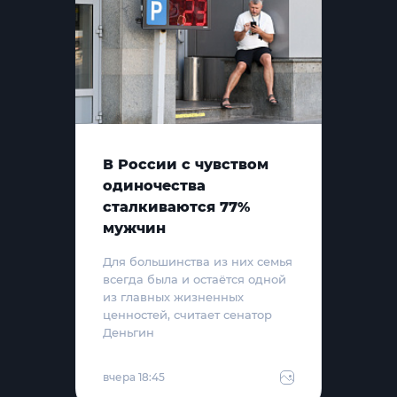
В России с чувством
одиночества
сталкиваются 77%
мужчин
Для большинства из них семья
всегда была и остаётся одной
из главных жизненных
ценностей, считает сенатор
Деньгин
вчера 18:45