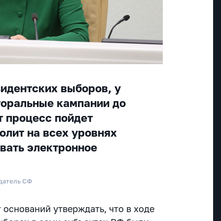
зидентских выборов, у
торальные кампании до
т процесс пойдет
олит на всех уровнях
вать электронное
датель СФ
т оснований утверждать, что в ходе