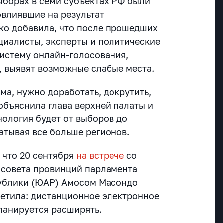
ыборах в семи субъектах РФ были
овлиявшие на результат
ко добавила, что после прошедших
циалисты, эксперты и политические
истему онлайн-голосования,
ы, выявят возможные слабые места.
ма, нужно доработать, докрутить,
 объяснила глава верхней палаты и
нология будет от выборов до
атывая все больше регионов.
 что 20 сентября
на встрече
со
 совета провинций парламента
ублики (ЮАР) Амосом Масондо
етила: дистанционное электронное
ланируется расширять.