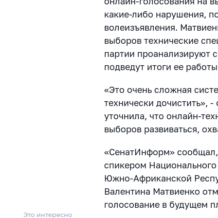
онлайн-голосования на в
какие-либо нарушения, п
волеизъявления. Матвиен
выборов технические спе
партии проанализируют с
подведут итоги ее работ
«Это очень сложная систе
технически дочистить», -
уточнила, что онлайн-тех
выборов развиваться, охв
«СенатИнформ» сообщал,
спикером Национального
Южно-Африканской Респ
Валентина Матвиенко отм
голосование в будущем п
Это интересно