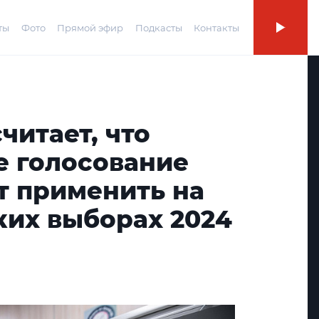
ты
Фото
Прямой эфир
Подкасты
Контакты
читает, что
е голосование
т применить на
ких выборах 2024