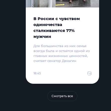
В России с чувством
одиночества
сталкиваются 77%
мужчин
Для большинства из них семья
всегда была и остаётся одной из
главных жизненных ценностей,
считает сенатор Деньгин
18:45
Смотреть все