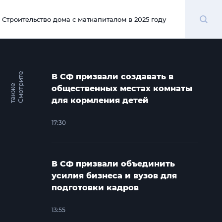
Поиск
Строительство дома с маткапиталом в 2025 году
00:00
С
м
о
т
и
т
е
т
а
к
ж
В СФ призвали создавать в
р
е
общественных местах комнаты
для кормления детей
17:30
В СФ призвали объединить
усилия бизнеса и вузов для
подготовки кадров
13:55