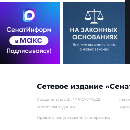
Сетевое издание «Сена
Свидетельство Эл № ФС77-79212
Главн
О сетевом издании
Учре
Правила использования материалов