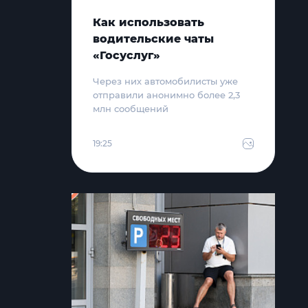
Как использовать
водительские чаты
«Госуслуг»
Через них автомобилисты уже
отправили анонимно более 2,3
млн сообщений
19:25