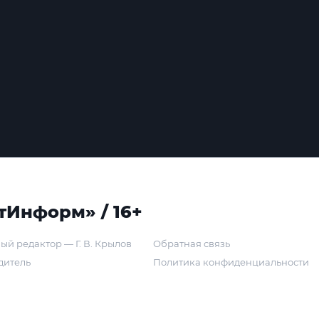
тИнформ» / 16+
ый редактор — Г. В. Крылов
Обратная связь
дитель
Политика конфиденциальности