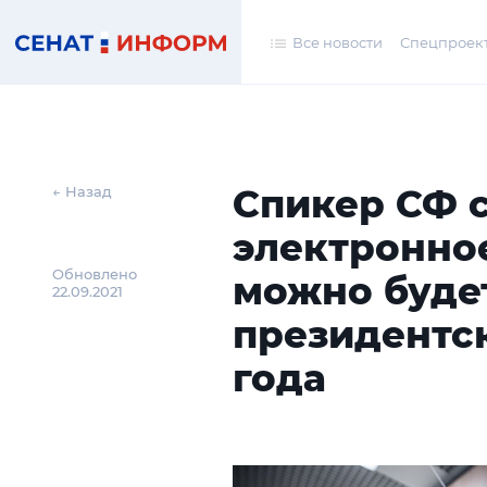
Все новости
Спецпроек
Спикер СФ с
← Назад
электронно
Обновлено
можно буде
22.09.2021
президентс
года