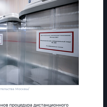
ительства Москвы/
онов процедура дистанционного