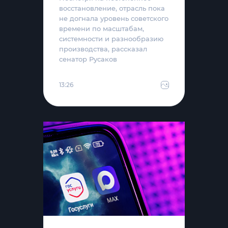
восстановление, отрасль пока
не догнала уровень советского
времени по масштабам,
системности и разнообразию
производства, рассказал
сенатор Русаков
13:26