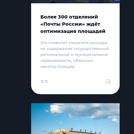
Более 300 отделений
«Почты России» ждёт
оптимизация площадей
Это позволит сократить расходы
на содержание государственной,
региональной и муниципальной
недвижимости, объяснил
сенатор Борщёв
13:15