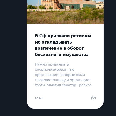
В СФ призвали регионы
не откладывать
вовлечение в оборот
бесхозного имущества
Нужно привлекать
специализированные
организации, которые сами
проводят оценку и организуют
торги, отметил сенатор Тресков
12:40