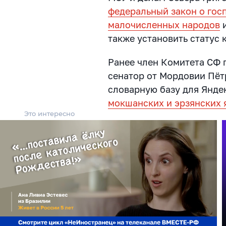
федеральный закон о го
малочисленных народов
и
также установить статус
Ранее член Комитета СФ п
сенатор от Мордовии Пёт
словарную базу для Янде
мокшанских и эрзянских 
Это интересно