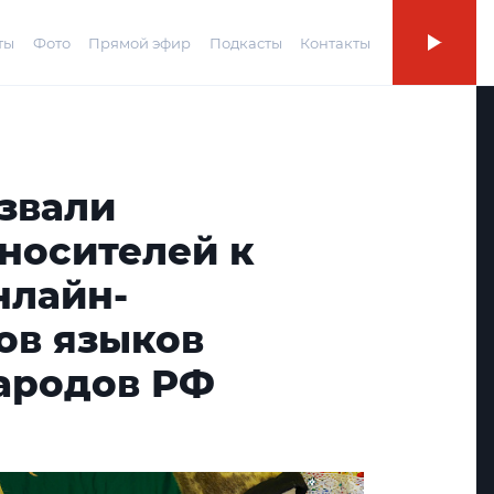
ты
Фото
Прямой эфир
Подкасты
Контакты
звали
носителей к
нлайн-
ов языков
ародов РФ