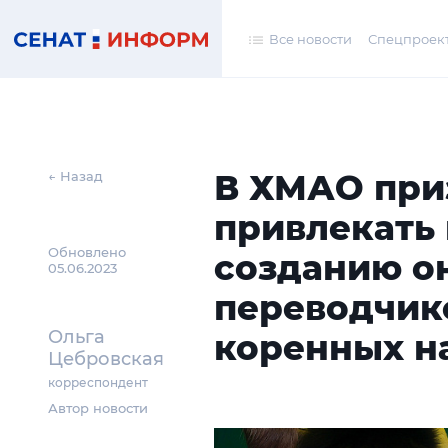
Все новости
Спецпроек
В ХМАО при
← Назад
привлекать 
Обновлено
созданию о
05.06.2023
переводчик
Ольга
коренных н
Цебровская
корреспондент
Автор новости