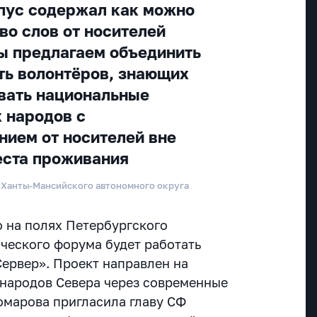
пус содержал как можно
во слов от носителей
ы предлагаем объединить
ть волонтёров, знающих
вать национальные
 народов с
ием от носителей вне
еста проживания
 Ханты-Мансийского автономного округа
о на полях Петербургского
еского форума будет работать
Сервер».
Проект направлен на
народов Севера через современные
омарова пригласила главу СФ