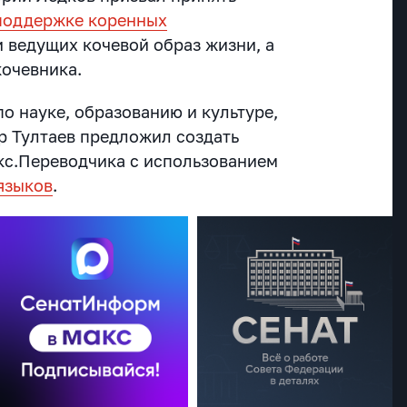
споддержке коренных
 ведущих кочевой образ жизни, а
 кочевника.
о науке, образованию и культуре,
р Тултаев предложил создать
кс.Переводчика с использованием
языков
.