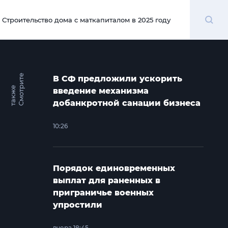
Поиск
Строительство дома с маткапиталом в 2025 году
00:00
С
м
о
т
и
т
е
т
а
к
ж
В СФ предложили ускорить
р
е
введение механизма
добанкротной санации бизнеса
10:26
Порядок единовременных
выплат для раненных в
приграничье военных
упростили
вчера 18:45