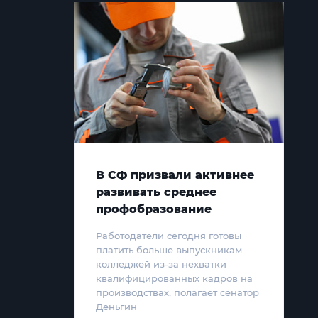
В СФ призвали активнее
развивать среднее
профобразование
Работодатели сегодня готовы
платить больше выпускникам
колледжей из-за нехватки
квалифицированных кадров на
производствах, полагает сенатор
Деньгин