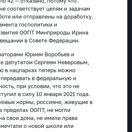
по 42 — отказано, потому что
не соответствует целям и задачам
боте или отправлены на доработку.
амента госполитики и
развития ООПТ Минприроды Ирина
вещании в Совете Федерации.
наторами Юрием Воробьев и
же депутатом Сергеем Неверовым,
ю в нацпарках теперь можно
 передавать в федеральную и
сть, при условии, что это не
тупил в силу 10 января 2021 года.
 новые нормы, россияне, живущие в
в пределах ООПТ, не могли
на свои дома, не имели права
 мечтали о новой школе или