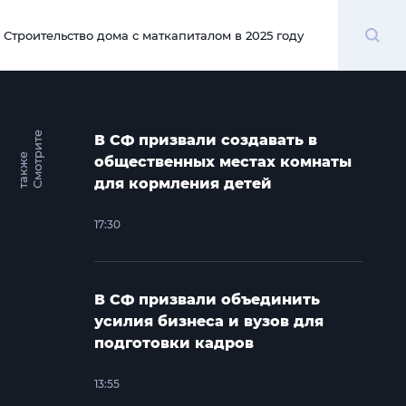
Поиск
Строительство дома с маткапиталом в 2025 году
00:00
С
м
о
т
и
т
е
т
а
к
ж
В СФ призвали создавать в
р
е
общественных местах комнаты
для кормления детей
17:30
В СФ призвали объединить
усилия бизнеса и вузов для
подготовки кадров
13:55