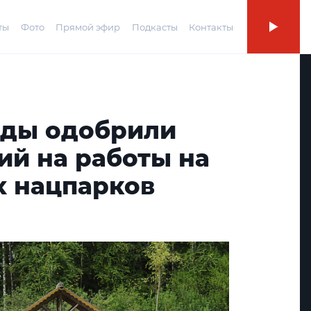
ты
Фото
Прямой эфир
Подкасты
Контакты
ды одобрили
ий на работы на
х нацпарков