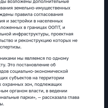
роды возложены дополнительные
ования земельно-имущественных
ждены правила согласования
ия и застройки в населенных
оложенных в границах ООПТ, и
льной инфраструктуры, проектная
льство и реконструкцию которых не
кспертизы.
жниками мы являемся по одному
ту. Это постановление об
идов социально-экономической
щих субъектов на территории
х охранных зон, подлежащих
ным органом власти, в ведении
нальные парки», — рассказала глава
ы.