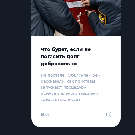
Что будет, если не
погасить долг
добровольно
На портале «Объясняем.рф»
рассказали, как приставы
запускают процедуру
принудительного взыскания
средств после суда
18:05