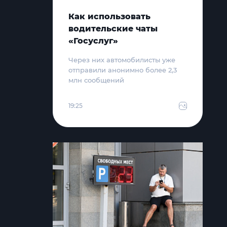
Как использовать
водительские чаты
«Госуслуг»
Через них автомобилисты уже
отправили анонимно более 2,3
млн сообщений
19:25