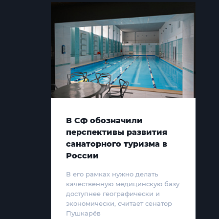
В СФ обозначили
перспективы развития
санаторного туризма в
России
В его рамках нужно делать
качественную медицинскую базу
доступнее географически и
экономически, считает сенатор
Пушкарёв