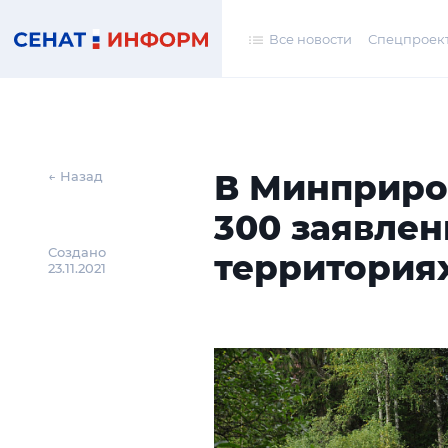
Все новости
Спецпроек
В Минприро
← Назад
300 заявлен
Создано
территория
23.11.2021