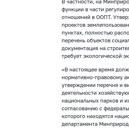
В частности, на Минпри
функции в части регулир
отношений в ООПТ. Утвер
проектов землепользован
пунктах, полностью расп
перечень объектов социа
документация на строите
требует экологической э
«В настоящее время дол
нормативно-правовому ак
утверждении перечня и в
деятельности хозяйствую
национальных парков и и
согласованию с федераль
которого находятся нацио
департамента Минприрод