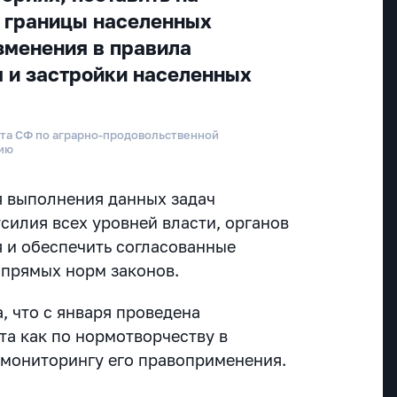
 границы населенных
изменения в правила
 и застройки населенных
ета СФ по аграрно-продовольственной
нию
я выполнения данных задач
силия всех уровней власти, органов
 и обеспечить согласованные
 прямых норм законов.
, что с января проведена
та как по нормотворчеству в
о мониторингу его правоприменения.