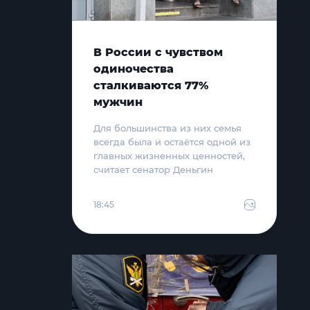
В России с чувством
одиночества
сталкиваются 77%
мужчин
Для большинства из них семья
всегда была и остаётся одной из
главных жизненных ценностей,
считает сенатор Деньгин
18:45