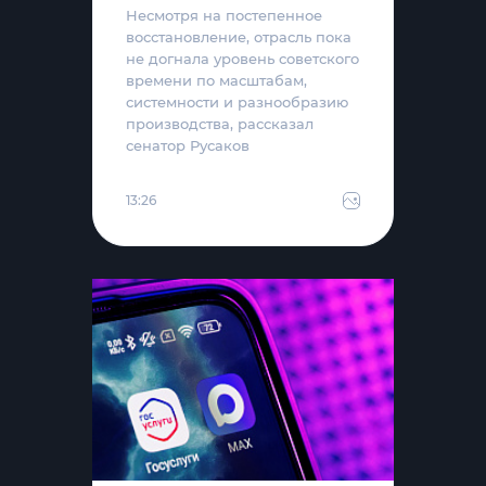
Несмотря на постепенное
восстановление, отрасль пока
не догнала уровень советского
времени по масштабам,
системности и разнообразию
производства, рассказал
сенатор Русаков
13:26