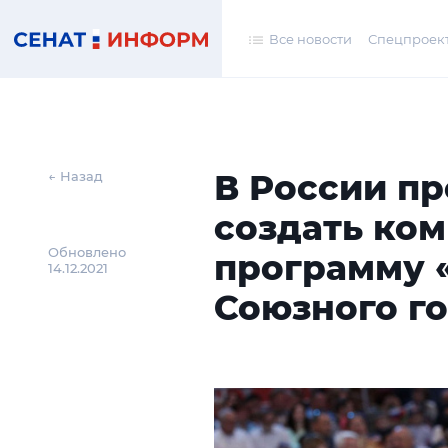
Все новости
Спецпроек
В России п
← Назад
создать ко
Обновлено
программу
14.12.2021
Союзного г