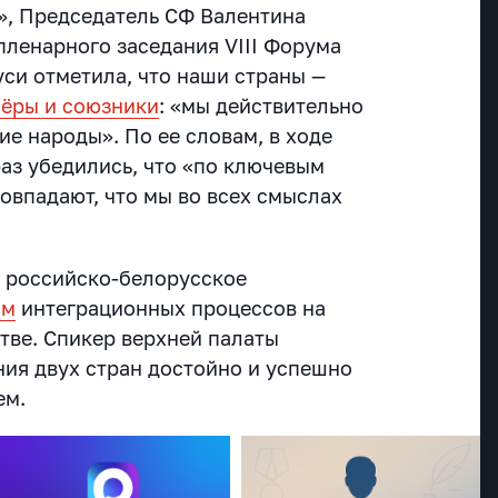
», Председатель СФ Валентина
пленарного заседания VIII Форума
уси отметила, что наши страны —
нёры и союзники
: «мы действительно
ие народы». По ее словам, в ходе
раз убедились, что «по ключевым
овпадают, что мы во всех смыслах
.
 российско-белорусское
ом
интеграционных процессов на
тве. Спикер верхней палаты
ния двух стран достойно и успешно
ем.