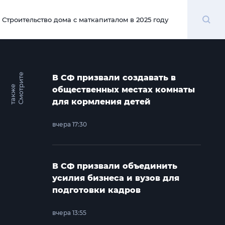
Поиск
Строительство дома с маткапиталом в 2025 году
00:00
С
м
о
т
и
т
е
т
а
к
ж
В СФ призвали создавать в
р
е
общественных местах комнаты
для кормления детей
вчера 17:30
В СФ призвали объединить
усилия бизнеса и вузов для
подготовки кадров
вчера 13:55