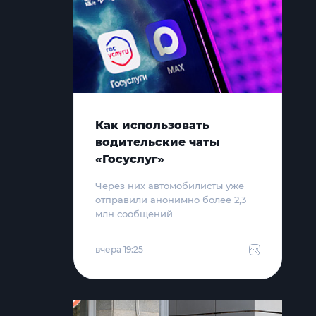
Как использовать
водительские чаты
«Госуслуг»
Через них автомобилисты уже
отправили анонимно более 2,3
млн сообщений
вчера 19:25