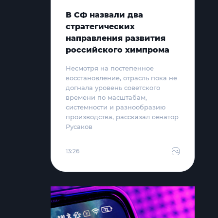
В СФ назвали два
стратегических
направления развития
российского химпрома
Несмотря на постепенное
восстановление, отрасль пока не
догнала уровень советского
времени по масштабам,
системности и разнообразию
производства, рассказал сенатор
Русаков
13:26