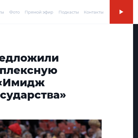
ты
Фото
Прямой эфир
Подкасты
Контакты
редложили
мплексную
 «Имидж
осударства»