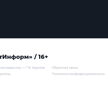
тИнформ» / 16+
ый редактор — Г. В. Крылов
Обратная связь
дитель
Политика конфиденциальности