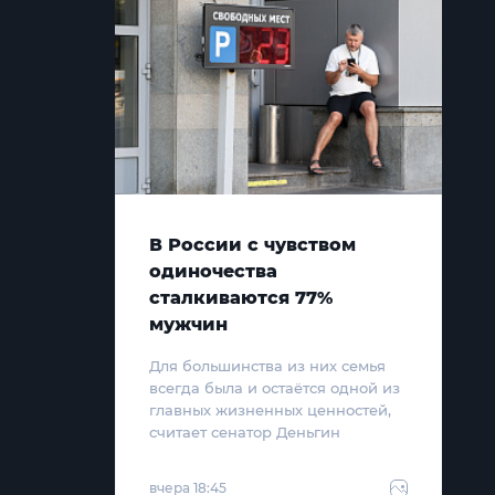
В России с чувством
одиночества
сталкиваются 77%
мужчин
Для большинства из них семья
всегда была и остаётся одной из
главных жизненных ценностей,
считает сенатор Деньгин
вчера 18:45