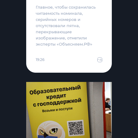
Главное, чтобы сохранилась
читаемость номинала,
серийных номеров и
отсутствовали пятна,
перекрывающие
изображение, отметили
эксперты «Объясняем.РФ»
19:26