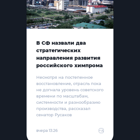
В СФ назвали два
стратегических
направления развития
российского химпрома
Несмотря на постепенное
восстановление, отрасль пока
не догнала уровень советского
времени по масштабам,
системности и разнообразию
производства, рассказал
сенатор Русаков
вчера 13:26