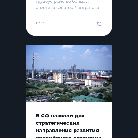
трудоустройстве бойцов,
отметила сенатор Лантратова
13:35
В СФ назвали два
стратегических
направления развития
российского химпрома