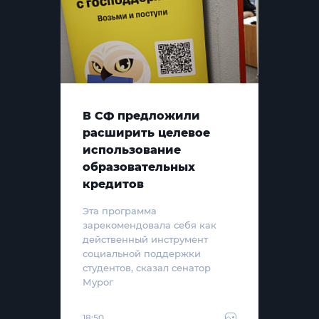
В СФ предложили
расширить целевое
использование
образовательных
кредитов
Эта программа
зарекомендовала себя как
действенный инструмент
социальной поддержки
студентов, сказал сенатор
Мурог
18:50