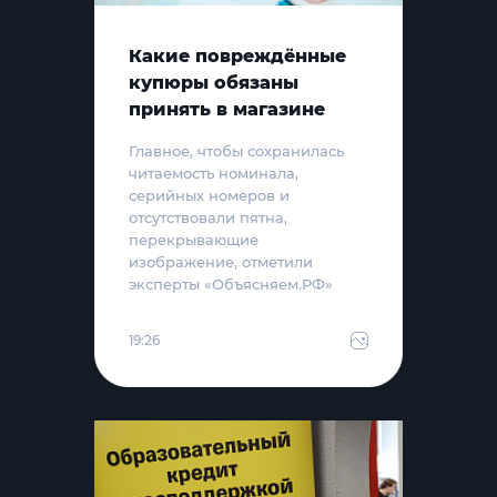
Какие повреждённые
купюры обязаны
принять в магазине
Главное, чтобы сохранилась
читаемость номинала,
серийных номеров и
отсутствовали пятна,
перекрывающие
изображение, отметили
эксперты «Объясняем.РФ»
19:26