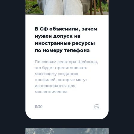
В СФ объяснили, зачем
нужен допуск на
иностранные ресурсы
по номеру телефона
По словам сенатора Шейкина,
это будет препятствовать
массовому созданию
профилей, которые могут
использоваться для
мошенничества
11:30