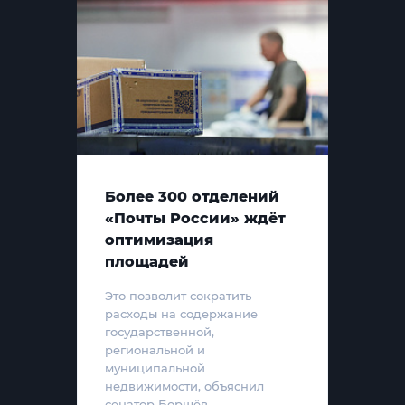
Более 300 отделений
«Почты России» ждёт
оптимизация
площадей
Это позволит сократить
расходы на содержание
государственной,
региональной и
муниципальной
недвижимости, объяснил
сенатор Борщёв