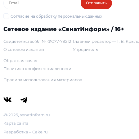
Отправить
Согласие на обработку персональных данных
Сетевое издание «СенатИнформ» / 16+
Свидетельство Эл № ФС77-79212
Главный редактор — Г. В. Крыл
О сетевом издании
Учредитель
Обратная связь
Политика конфиденциальности
Правила использования материалов
@ 2026, senatinform.ru
Карта сайта
Разработка – Cake.ru