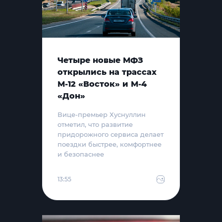
Четыре новые МФЗ
открылись на трассах
М-12 «Восток» и М-4
«Дон»
Вице-премьер Хуснуллин
отметил, что развитие
придорожного сервиса делает
поездки быстрее, комфортнее
и безопаснее
13:55