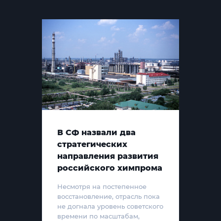
В СФ назвали два
стратегических
направления развития
российского химпрома
Несмотря на постепенное
восстановление, отрасль пока
не догнала уровень советского
времени по масштабам,