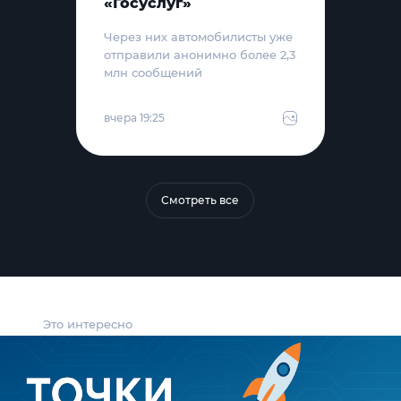
«Госуслуг»
Через них автомобилисты уже
отправили анонимно более 2,3
млн сообщений
вчера 19:25
Смотреть все
Это интересно