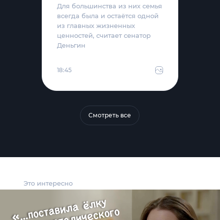
Для большинства из них семья
всегда была и остаётся одной
из главных жизненных
ценностей, считает сенатор
Деньгин
18:45
Смотреть все
Это интересно