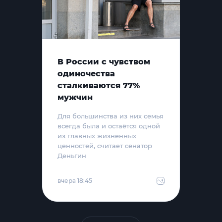
В России с чувством
одиночества
сталкиваются 77%
мужчин
Для большинства из них семья
всегда была и остаётся одной
из главных жизненных
ценностей, считает сенатор
Деньгин
вчера 18:45