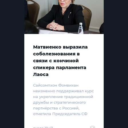
Матвиенко выразила
соболезнования в
связи с кончиной
спикера парламента
Лаоса
Сайсомпхон Фомвихан
неизменно поддерживал курс
на укрепление традиционной
дружбы и стратегического
партнёрства с Россией,
отметила Председатель СФ