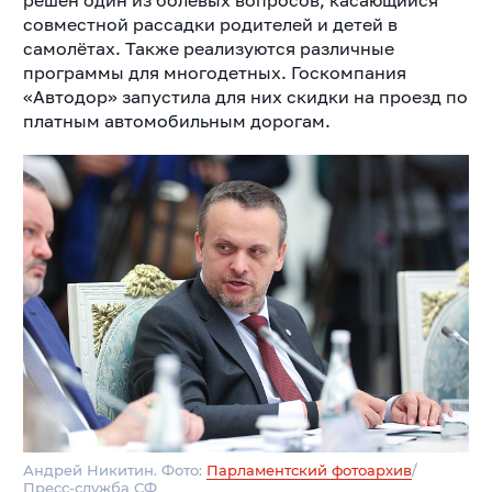
решён один из болевых вопросов, касающийся
совместной рассадки родителей и детей в
самолётах. Также реализуются различные
программы для многодетных. Госкомпания
«Автодор» запустила для них скидки на проезд по
платным автомобильным дорогам.
Андрей Никитин. Фото:
Парламентский фотоархив
/
Пресс-служба СФ