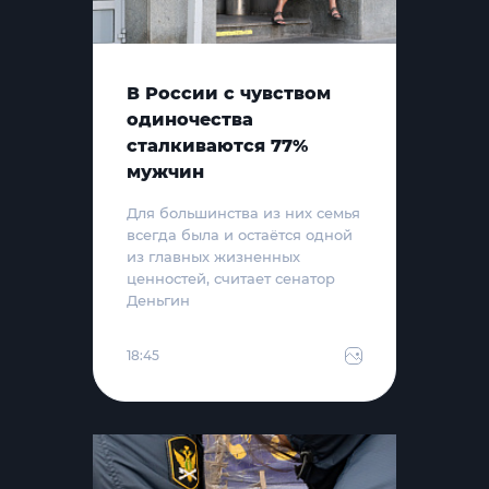
В России с чувством
одиночества
сталкиваются 77%
мужчин
Для большинства из них семья
всегда была и остаётся одной
из главных жизненных
ценностей, считает сенатор
Деньгин
18:45