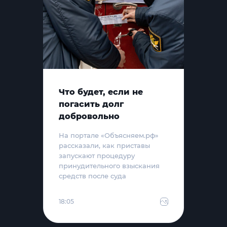
Что будет, если не
погасить долг
добровольно
На портале «Объясняем.рф»
рассказали, как приставы
запускают процедуру
принудительного взыскания
средств после суда
18:05