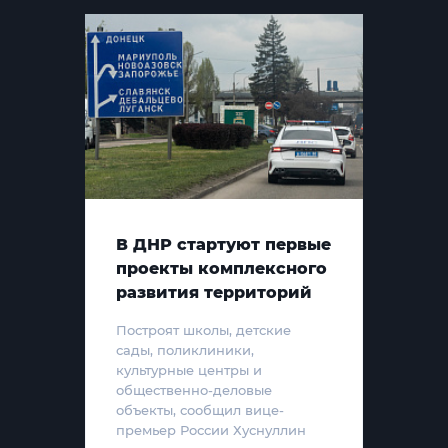
В ДНР стартуют первые
проекты комплексного
развития территорий
Построят школы, детские
сады, поликлиники,
культурные центры и
общественно-деловые
объекты, сообщил вице-
премьер России Хуснуллин