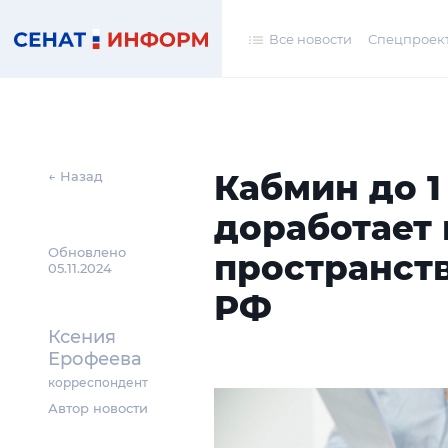
Все новости
Спецпроек
Кабмин до 1
← Назад
доработает
Обновлено
пространст
05.11.2024
РФ
Ксения
Ерофеева
корреспондент
Автор новости