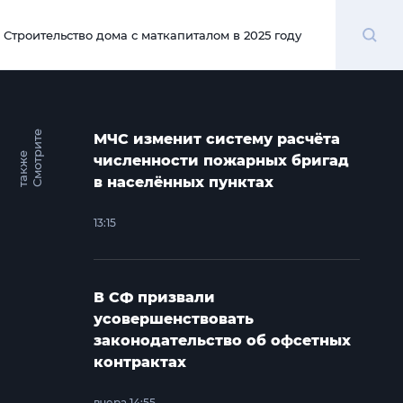
Поиск
Строительство дома с маткапиталом в 2025 году
00:00
С
м
о
т
и
т
е
т
а
к
ж
МЧС изменит систему расчёта
р
е
численности пожарных бригад
в населённых пунктах
13:15
В СФ призвали
усовершенствовать
законодательство об офсетных
контрактах
вчера 14:55