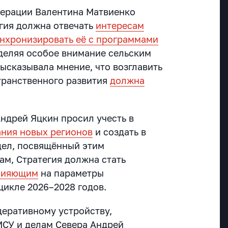
дерации Валентина Матвиенко
егия должна отвечать
интересам
нхронизировать её с программами
уделяя особое внимание сельским
ысказывала мнение, что возглавить
транственного развития
должна
ндрей Яцкин просил учесть в
ния новых регионов
и создать в
дел, посвящённый этим
ам, Стратегия должна стать
лияющим
на параметры
цикле 2026–2028 годов.
деративному устройству,
МСУ и делам Севера Андрей