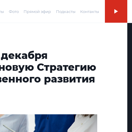
ты
Фото
Прямой эфир
Подкасты
Контакты
 декабря
 новую Стратегию
венного развития