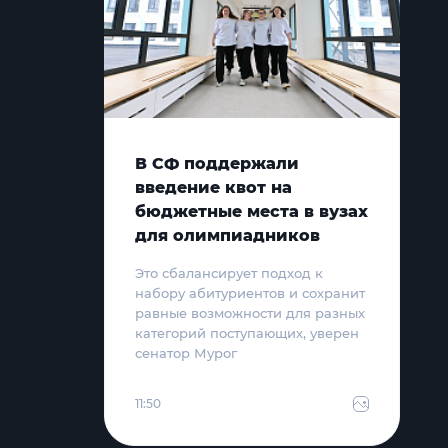
В СФ поддержали
введение квот на
бюджетные места в вузах
для олимпиадников
Это сбалансирует подход к
набору абитуриентов и сохранит
равные возможности для разных
категорий поступающих, уверен
сенатор Мурог
11:50