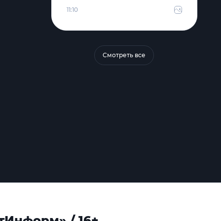
11:10
Смотреть все
тИнформ» / 16+