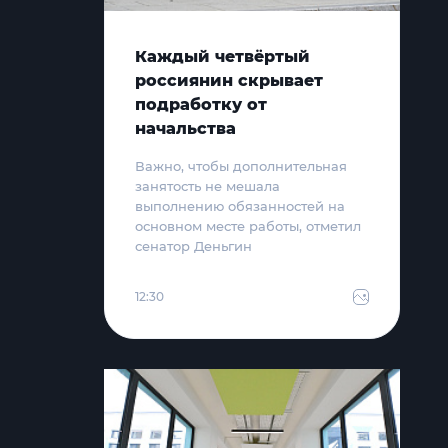
Каждый четвёртый
россиянин скрывает
подработку от
начальства
Важно, чтобы дополнительная
занятость не мешала
выполнению обязанностей на
основном месте работы, отметил
сенатор Деньгин
12:30