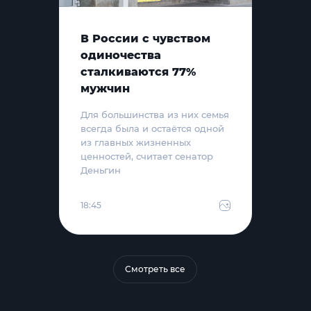
В России с чувством
одиночества
сталкиваются 77%
мужчин
Для большинства из них семья
всегда была и остаётся одной
из главных жизненных
ценностей, считает сенатор
Деньгин
18:45
Смотреть все