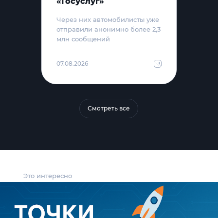
«Госуслуг»
Через них автомобилисты уже
отправили анонимно более 2,3
млн сообщений
07.08.2026
Смотреть все
Это интересно