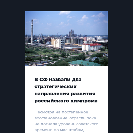
В СФ назвали два
стратегических
направления развития
российского химпрома
Несмотря на постепенное
восстановление, отрасль пока
не догнала уровень советского
времени по масштабам,