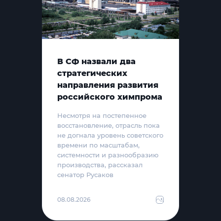
В СФ назвали два
стратегических
направления развития
российского химпрома
Несмотря на постепенное
восстановление, отрасль пока
не догнала уровень советского
времени по масштабам,
системности и разнообразию
производства, рассказал
сенатор Русаков
08.08.2026