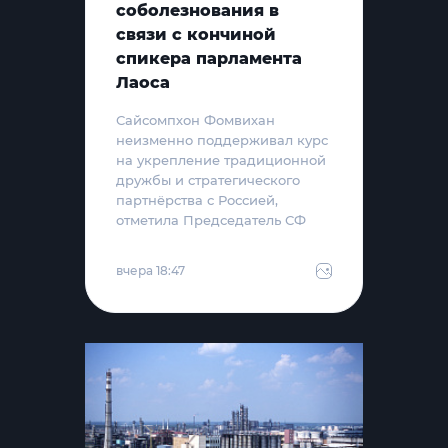
соболезнования в
связи с кончиной
спикера парламента
Лаоса
Сайсомпхон Фомвихан
неизменно поддерживал курс
на укрепление традиционной
дружбы и стратегического
партнёрства с Россией,
отметила Председатель СФ
вчера 18:47