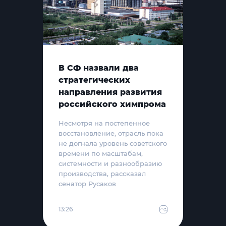
В СФ назвали два
стратегических
направления развития
российского химпрома
Несмотря на постепенное
восстановление, отрасль пока
не догнала уровень советского
времени по масштабам,
системности и разнообразию
производства, рассказал
сенатор Русаков
13:26