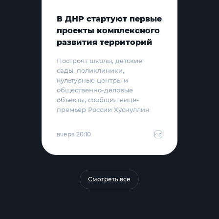
В ДНР стартуют первые
проекты комплексного
развития территорий
Построят школы, детские
сады, поликлиники,
культурные центры и
общественно-деловые
объекты, сообщил вице-
премьер России Хуснуллин
вчера 20:10
Смотреть все