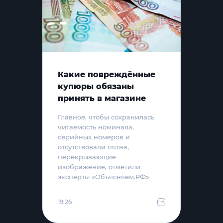
Какие повреждённые
купюры обязаны
принять в магазине
Главное, чтобы сохранилась
читаемость номинала,
серийных номеров и
отсутствовали пятна,
перекрывающие
изображение, отметили
эксперты «Объясняем.РФ»
19:26