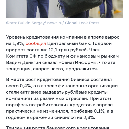
Фото: Bulkin Sergey/ news.ru/ Global Look Press
Уровень кредитования компаний в апреле вырос
на 1,9%,
сообщил
Центральный банк. Годовой
прирост составил 12,1 трлн рублей. Член
Комитета СФ по бюджету и финансовым рынкам
Вадим Деньгин сказал «СенатИнформ», что эта
тенденция, скорее всего, продолжится.
В марте рост кредитования бизнеса составил
всего 0,4%, а в апреле финансовые организации
стали активнее выдавать рублёвые кредиты
компаниям из различных отраслей. При этом
портфель потребительских кредитов в апреле
практически не изменился, прибавив 0,1%, а в
годовом выражении снизился на 2,3%.
Тенденция роста банковского кредитования