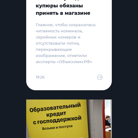
купюры обязаны
принять в магазине
Главное, чтобы сохранилась
читаемость номинала,
серийных номеров и
отсутствовали пятна,
перекрывающие
изображение, отметили
эксперты «Объясняем.РФ»
19:26