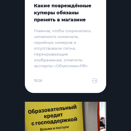
Какие повреждённые
купюры обязаны
принять в магазине
Главное, чтобы сохранилась
читаемость номинала,
серийных номеров и
отсутствовали пятна,
перекрывающие
изображение, отметили
эксперты «Объясняем.РФ»
19:26