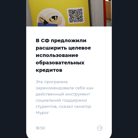
В СФ предложили
расширить целевое
использование
образовательных
кредитов
Эта программа
зарекомендовала себя как
действенный инструмент
социальной поддержки
студентов, сказал сенатор
Мурог
18:50