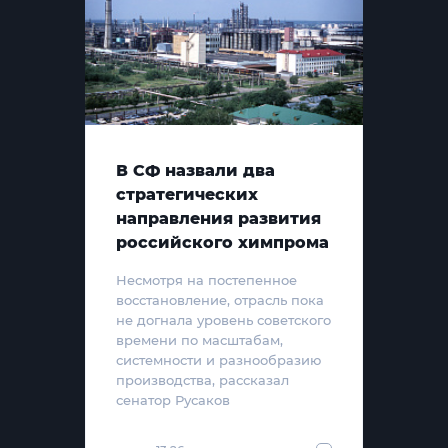
В СФ назвали два
стратегических
направления развития
российского химпрома
Несмотря на постепенное
восстановление, отрасль пока
не догнала уровень советского
времени по масштабам,
системности и разнообразию
производства, рассказал
сенатор Русаков