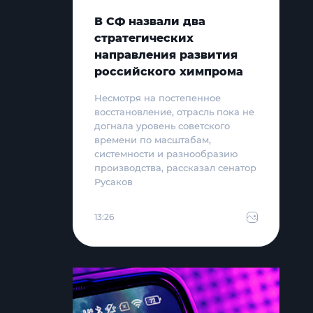
В СФ назвали два
стратегических
направления развития
российского химпрома
Несмотря на постепенное
восстановление, отрасль пока не
догнала уровень советского
времени по масштабам,
системности и разнообразию
производства, рассказал сенатор
Русаков
13:26