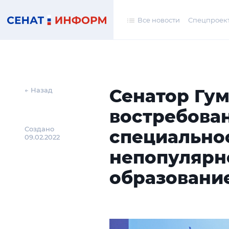
Все новости
Спецпроек
Сенатор Гу
← Назад
востребова
Создано
специальнос
09.02.2022
непопулярн
образовани