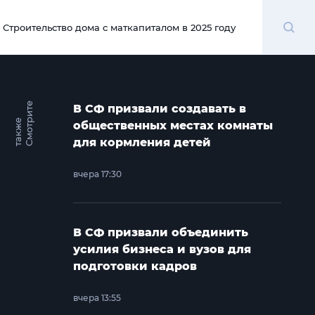
Поиск
Строительство дома с маткапиталом в 2025 году
00:00
С
м
о
т
и
т
е
т
а
к
ж
В СФ призвали создавать в
р
е
общественных местах комнаты
для кормления детей
вчера 17:30
В СФ призвали объединить
усилия бизнеса и вузов для
подготовки кадров
вчера 13:55