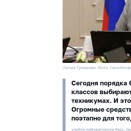
Лилия Гумерова. Фото: СенатИнф
Сегодня порядка 
классов выбирают
техникумах. И эт
Огромные средст
поэтапно для того
учебно-лабораторную базу, пр