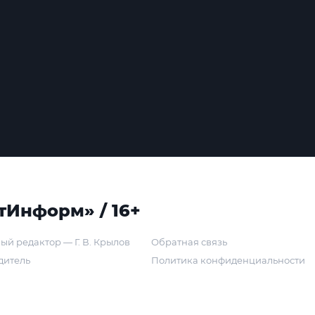
тИнформ» / 16+
ый редактор — Г. В. Крылов
Обратная связь
дитель
Политика конфиденциальности