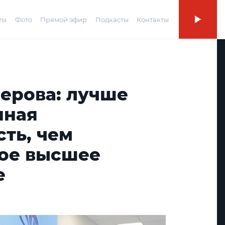
ты
Фото
Прямой эфир
Подкасты
Контакты
мерова: лучше
нная
ть, чем
ое высшее
е