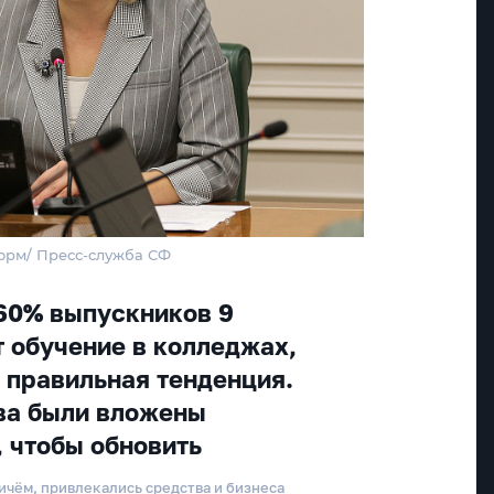
орм/ Пресс-служба СФ
60% выпускников 9
 обучение в колледжах,
о правильная тенденция.
ва были вложены
, чтобы обновить
ичём, привлекались средства и бизнеса