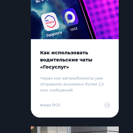
Как использовать
водительские чаты
«Госуслуг»
Через них автомобилисты уже
отправили анонимно более 2,3
млн сообщений
вчера 19:25