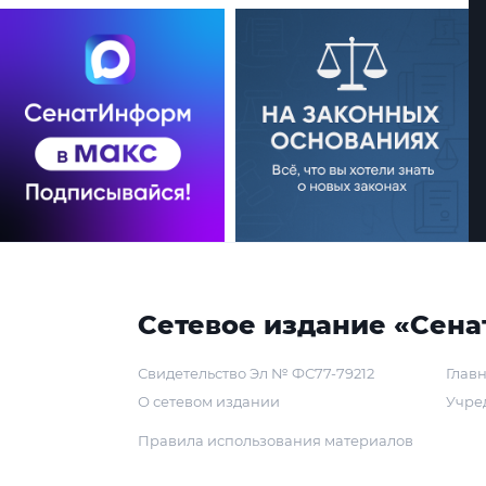
Сетевое издание «Сена
Свидетельство Эл № ФС77-79212
Главн
О сетевом издании
Учре
Правила использования материалов