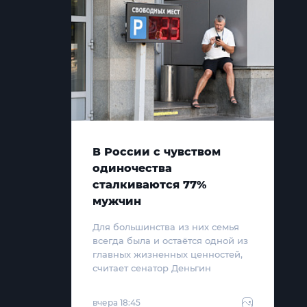
В России с чувством
одиночества
сталкиваются 77%
мужчин
Для большинства из них семья
всегда была и остаётся одной из
главных жизненных ценностей,
считает сенатор Деньгин
вчера 18:45