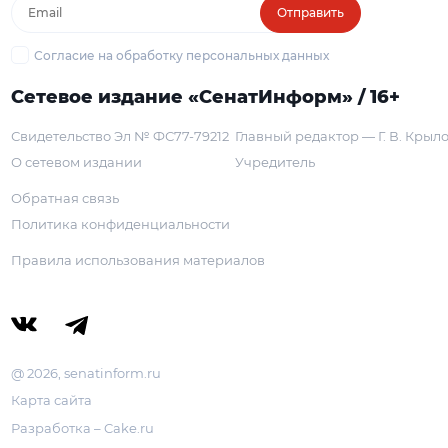
Отправить
Согласие на обработку персональных данных
Сетевое издание «СенатИнформ» / 16+
Свидетельство Эл № ФС77-79212
Главный редактор — Г. В. Крыл
О сетевом издании
Учредитель
Обратная связь
Политика конфиденциальности
Правила использования материалов
@ 2026, senatinform.ru
Карта сайта
Разработка – Cake.ru