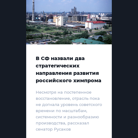
В СФ назвали два
стратегических
направления развития
российского химпрома
Несмотря на постепенное
восстановление, отрасль пока
не догнала уровень советского
времени по масштабам,
системности и разнообразию
производства, рассказал
сенатор Русаков