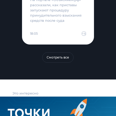
рассказали, как приставы
запускают процедуру
принудительного взыскания
средств после суда
18:05
Смотреть все
Это интересно