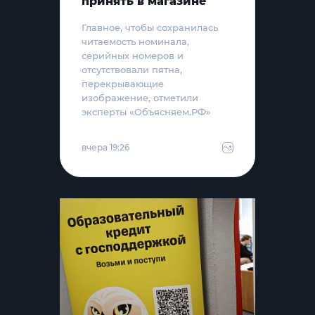
принять в магазине
Главное, чтобы сохранилась
читаемость номинала,
серийных номеров и
отсутствовали пятна,
перекрывающие
изображение, отметили
эксперты «Объясняем.РФ»
вчера 19:26