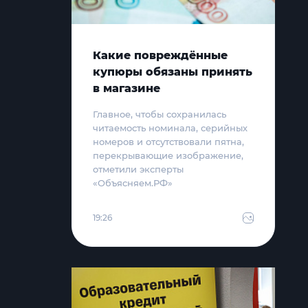
Какие повреждённые
купюры обязаны принять
в магазине
Главное, чтобы сохранилась
читаемость номинала, серийных
номеров и отсутствовали пятна,
перекрывающие изображение,
отметили эксперты
«Объясняем.РФ»
19:26