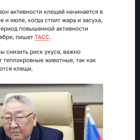
зон активности клещей начинается в
е и июле, когда стоит жара и засуха,
 период повышенной активности
тябре, пишет
ТАСС
.
ы снизить риск укуса, важно
ют теплокровные животные, так как
ются клещи.