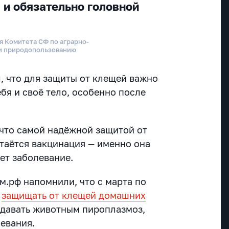
 и обязательно головной
я Комитета СФ по аграрно-
и природопользованию
 что для защиты от клещей важно
бя и своё тело, особенно после
 что самой надёжной защитой от
таётся вакцинация — именно она
ет заболевание.
м.рф напомнили, что с марта по
о
защищать от клещей домашних
едавать животным пироплазмоз,
левания.