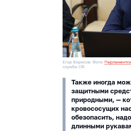
Егор Борисов. Фото:
Парламентск
служба СФ
Также иногда мож
защитными средс
природными, — ко
кровососущих на
обезопасить, над
длинными рукава