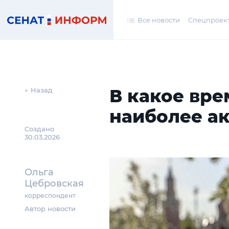
Все новости
Спецпроек
В какое вре
← Назад
наиболее а
Создано
30.03.2026
Ольга
Цебровская
корреспондент
Автор новости