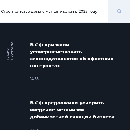
Поиск
Строительство дома с маткапиталом в 2025 году
00:00
С
м
о
т
и
т
е
т
а
к
ж
В СФ призвали
р
е
усовершенствовать
законодательство об офсетных
контрактах
14:55
В СФ предложили ускорить
введение механизма
добанкротной санации бизнеса
10:26