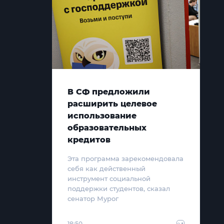
В СФ предложили
расширить целевое
использование
образовательных
кредитов
Эта программа зарекомендовала
себя как действенный
инструмент социальной
поддержки студентов, сказал
сенатор Мурог
18:50