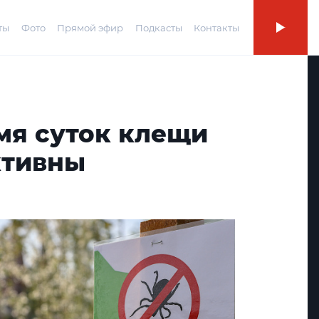
ты
Фото
Прямой эфир
Подкасты
Контакты
мя суток клещи
ктивны