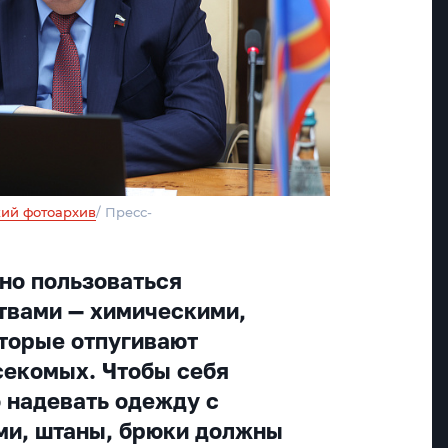
ий фотоархив
/ Пресс-
но пользоваться
твами — химическими,
торые отпугивают
секомых. Чтобы себя
о надевать одежду с
ми, штаны, брюки должны