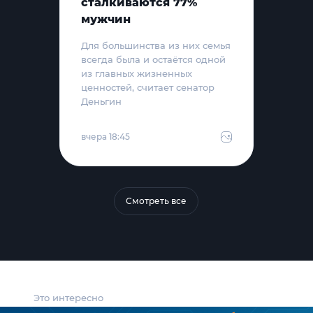
сталкиваются 77%
мужчин
Для большинства из них семья
всегда была и остаётся одной
из главных жизненных
ценностей, считает сенатор
Деньгин
вчера 18:45
Смотреть все
Это интересно