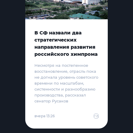
В СФ назвали два
стратегических
направления развития
российского химпрома
Несмотря на постепенное
восстановление, отрасль пока
не догнала уровень советского
времени по масштабам,
системности и разнообразию
производства, рассказал
сенатор Русаков
вчера 13:26